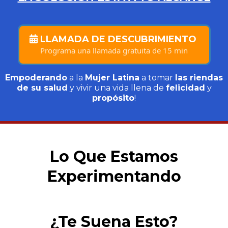
LLAMADA DE DESCUBRIMIENTO
Programa una llamada gratuita de 15 min
Empoderando
a la
Mujer Latina
a tomar
las riendas
de su salud
y vivir una vida llena de
felicidad
y
propósito
!
Lo Que Estamos
Experimentando
¿Te Suena Esto?